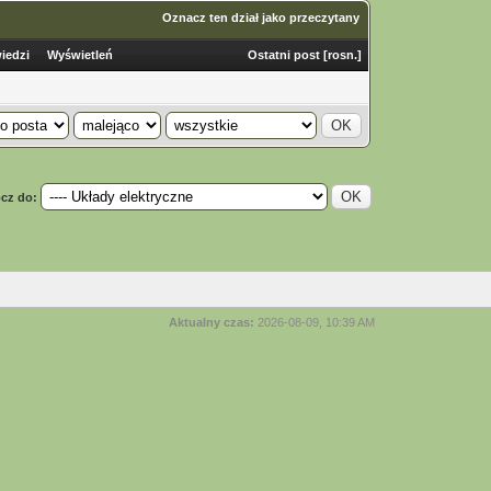
Oznacz ten dział jako przeczytany
iedzi
Wyświetleń
Ostatni post
[
rosn.
]
cz do:
Aktualny czas:
2026-08-09, 10:39 AM