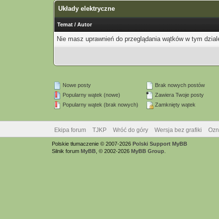
Układy elektryczne
Temat
/
Autor
Nie masz uprawnień do przeglądania wątków w tym dzial
Nowe posty
Brak nowych postów
Popularny wątek (nowe)
Zawiera Twoje posty
Popularny wątek (brak nowych)
Zamknięty wątek
Ekipa forum
TJKP
Wróć do góry
Wersja bez grafiki
Ozn
Polskie tłumaczenie © 2007-2026
Polski Support MyBB
Silnik forum
MyBB
, © 2002-2026
MyBB Group
.