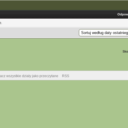
Odpow
e.
Sko
acz wszystkie działy jako przeczytane
RSS