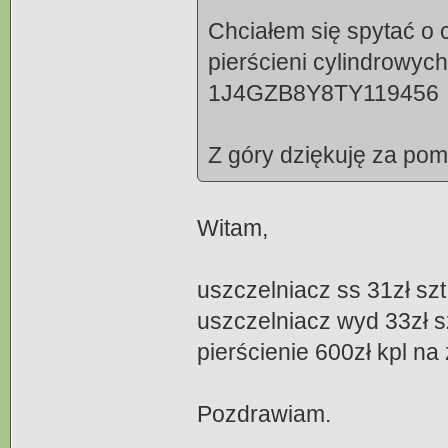
Chciałem się spytać o
pierścieni cylindrowyc
1J4GZB8Y8TY119456
Z góry dziękuję za po
Witam,
uszczelniacz ss 31zł szt
uszczelniacz wyd 33zł s
pierścienie 600zł kpl n
Pozdrawiam.