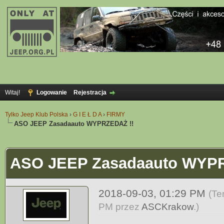
Witaj!
Logowanie
Rejestracja
Tylko Jeep Klub Polska
›
G I E Ł D A
›
FIRMY
ASO JEEP Zasadaauto WYPRZEDAŻ !!
ASO JEEP Zasadaauto WYPR
2018-09-03, 01:29 PM
(Te
PM przez
ASCKrakow
.)