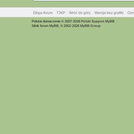
Ekipa forum
TJKP
Wróć do góry
Wersja bez grafiki
Ozn
Polskie tłumaczenie © 2007-2026
Polski Support MyBB
Silnik forum
MyBB
, © 2002-2026
MyBB Group
.