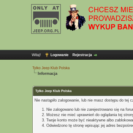
Witaj!
Logowanie
Rejestracja
Tylko Jeep Klub Polska
Informacja
Tylko Jeep Klub Polska
Nie nastąpiło zalogowanie, lub nie masz dostępu do tej c
Nie zalogowano lub nie zarejestrowano się na for
Możesz nie mieć uprawnień do oglądania tej stron
Twoje konto może być nieaktywne albo zablokowa
Odwiedzono tę stronę wpisując jej adres bezpośre