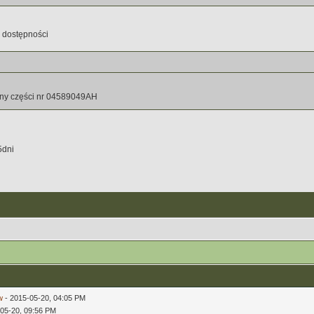
 dostępności
eny części nr 04589049AH
5dni
w
- 2015-05-20, 04:05 PM
-05-20, 09:56 PM