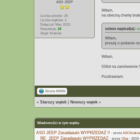
ASO JEEP
Witam,
na obecną chwilę brak
Liczba postów: 26
Liczba wątków: 2
Dołączył: May 2015
seboo napisał(a):
Reputacja:
18
Skąd: Kraków
Witam,
proszę o podanie c
Witam,
558zł na zamówienie 
Pozdrawiam.
Strona WWW
«
Starszy wątek
|
Nowszy wątek
»
Wiadomości w tym wątku
ASO JEEP Zasadaauto WYPRZEDAŻ !!
- przez
ASCKrako
RE: JEEP Zasadaauto WYPRZEDAŻ
- przez
Qba
- 2015