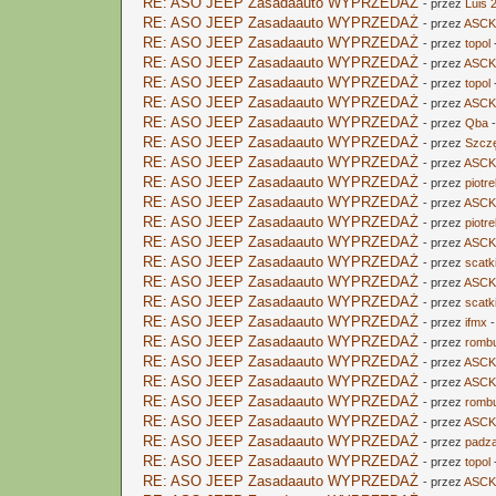
RE: ASO JEEP Zasadaauto WYPRZEDAŻ
- przez
Luis 
RE: ASO JEEP Zasadaauto WYPRZEDAŻ
- przez
ASCK
RE: ASO JEEP Zasadaauto WYPRZEDAŻ
- przez
topol
RE: ASO JEEP Zasadaauto WYPRZEDAŻ
- przez
ASCK
RE: ASO JEEP Zasadaauto WYPRZEDAŻ
- przez
topol
RE: ASO JEEP Zasadaauto WYPRZEDAŻ
- przez
ASCK
RE: ASO JEEP Zasadaauto WYPRZEDAŻ
- przez
Qba
-
RE: ASO JEEP Zasadaauto WYPRZEDAŻ
- przez
Szcz
RE: ASO JEEP Zasadaauto WYPRZEDAŻ
- przez
ASCK
RE: ASO JEEP Zasadaauto WYPRZEDAŻ
- przez
piotr
RE: ASO JEEP Zasadaauto WYPRZEDAŻ
- przez
ASCK
RE: ASO JEEP Zasadaauto WYPRZEDAŻ
- przez
piotr
RE: ASO JEEP Zasadaauto WYPRZEDAŻ
- przez
ASCK
RE: ASO JEEP Zasadaauto WYPRZEDAŻ
- przez
scatk
RE: ASO JEEP Zasadaauto WYPRZEDAŻ
- przez
ASCK
RE: ASO JEEP Zasadaauto WYPRZEDAŻ
- przez
scatk
RE: ASO JEEP Zasadaauto WYPRZEDAŻ
- przez
ifmx
-
RE: ASO JEEP Zasadaauto WYPRZEDAŻ
- przez
romb
RE: ASO JEEP Zasadaauto WYPRZEDAŻ
- przez
ASCK
RE: ASO JEEP Zasadaauto WYPRZEDAŻ
- przez
ASCK
RE: ASO JEEP Zasadaauto WYPRZEDAŻ
- przez
romb
RE: ASO JEEP Zasadaauto WYPRZEDAŻ
- przez
ASCK
RE: ASO JEEP Zasadaauto WYPRZEDAŻ
- przez
padz
RE: ASO JEEP Zasadaauto WYPRZEDAŻ
- przez
topol
RE: ASO JEEP Zasadaauto WYPRZEDAŻ
- przez
ASCK