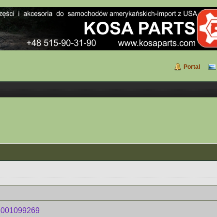
Portal
6001099269