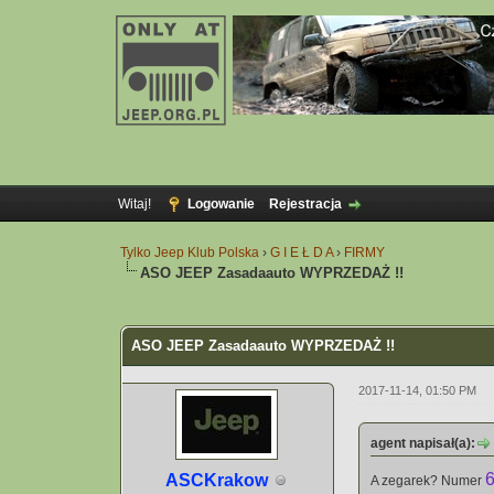
Witaj!
Logowanie
Rejestracja
Tylko Jeep Klub Polska
›
G I E Ł D A
›
FIRMY
ASO JEEP Zasadaauto WYPRZEDAŻ !!
3 głosów - średnia: 5
1
2
3
4
5
ASO JEEP Zasadaauto WYPRZEDAŻ !!
2017-11-14, 01:50 PM
agent napisał(a):
ASCKrakow
A zegarek? Numer